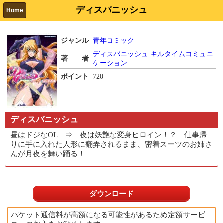
ディスバニッシュ
Home
ジャンル
青年コミック
ディスバニッシュ
キルタイムコミュニ
著 者
ケーション
ポイント
720
ディスバニッシュ
昼はドジなOL ⇒ 夜は妖艶な変身ヒロイン！？ 仕事帰
りに手に入れた人形に翻弄されるまま、密着スーツのお姉さ
んが月夜を舞い踊る！
ダウンロード
パケット通信料が高額になる可能性があるため定額サービ